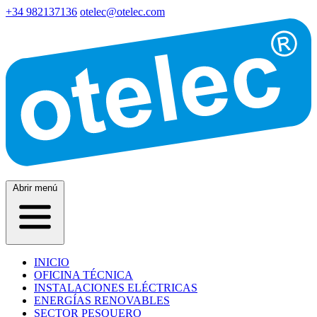
+34 982137136
otelec@otelec.com
Abrir menú
INICIO
OFICINA TÉCNICA
INSTALACIONES ELÉCTRICAS
ENERGÍAS RENOVABLES
SECTOR PESQUERO